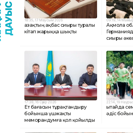
18:35, 17 Маусым 2026
09:19, 14 Мамы
Қазақтың ақбас сиыры туралы
Ақмола о
кітап жарыққа шықты
Германияд
сиыры әкел
17:38, 16 Сәуір 2026
22:14, 19 Науры
Ет бағасын тұрақтандыру
Қытайда се
бойынша үшжақты
әдіс бойы
меморандумға қол қойылды