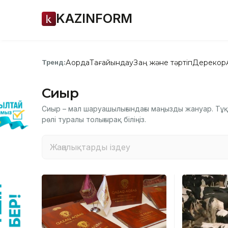
KAZINFORM
Ақорда
Тағайындау
Заң және тәртіп
Дерекқор
Тренд:
Сиыр
Сиыр – мал шаруашылығындағы маңызды жануар. Тұқ
рөлі туралы толығырақ біліңіз.