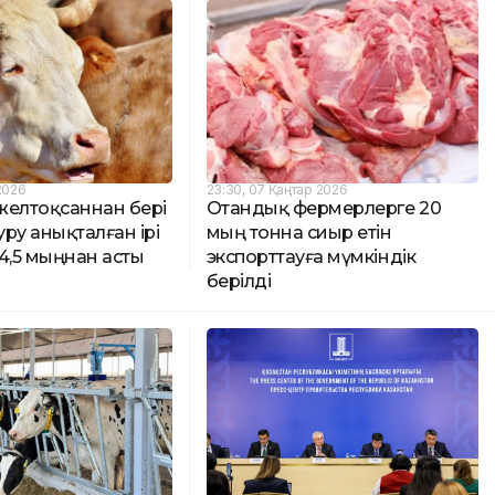
 2026
23:30, 07 Қаңтар 2026
желтоқсаннан бері
Отандық фермерлерге 20
ру анықталған ірі
мың тонна сиыр етін
4,5 мыңнан асты
экспорттауға мүмкіндік
берілді