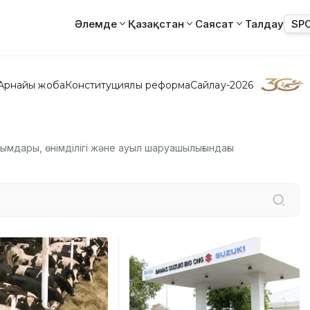
Әлемде
Қазақстан
Саясат
Талдау
SP
Арнайы жоба
Конституциялық реформа
Сайлау-2026
ымдары, өнімділігі және ауыл шаруашылығындағы