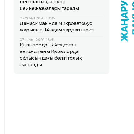
пен шаттыққа толы
бейнежазбалары тарады
07 тамыз 2026, 18:45
Дамаск маңында микроавтобус
жарылып, 14 адам зардап шекті
07 тамыз 2026, 18:41
Қызылорда – Жезқазған
автожолының Қызылорда
облысындағы бөлігі толық
аяқталды