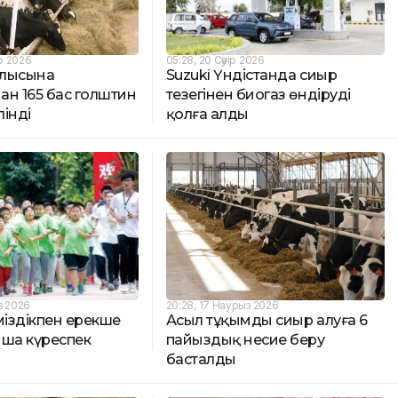
р 2026
05:28, 20 Сәуір 2026
блысына
Suzuki Үндістанда сиыр
ан 165 бас голштин
тезегінен биогаз өндіруді
інді
қолға алды
з 2026
20:28, 17 Наурыз 2026
міздікпен ерекше
Асыл тұқымды сиыр алуға 6
нша күреспек
пайыздық несие беру
басталды