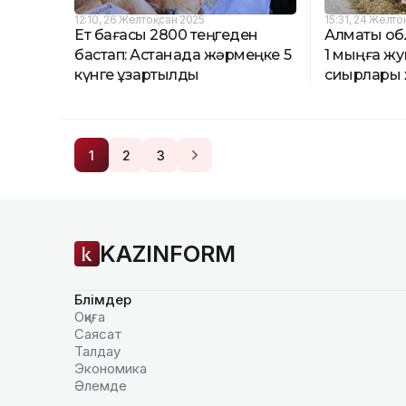
12:10, 26 Желтоқсан 2025
15:31, 24 Желт
Ет бағасы 2800 теңгеден
Алматы о
бастап: Астанада жәрмеңке 5
1 мыңға ж
күнге ұзартылды
сиырлары ж
1
2
3
KAZINFORM
Бөлімдер
Оқиға
Саясат
Талдау
Экономика
Әлемде