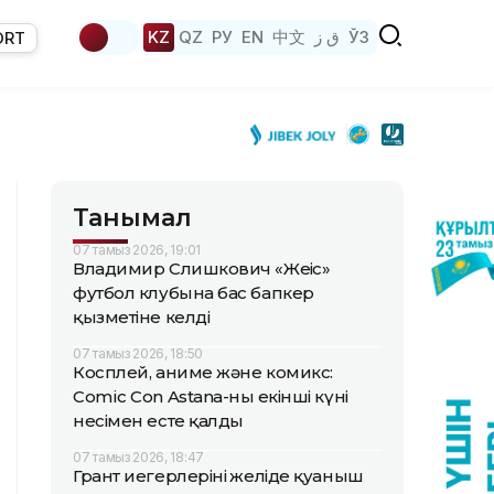
KZ
QZ
РУ
EN
中文
ق ز
ЎЗ
ORT
Танымал
07 тамыз 2026, 19:01
Владимир Слишкович «Жеңіс»
футбол клубына бас бапкер
қызметіне келді
07 тамыз 2026, 18:50
Косплей, аниме және комикс:
Comic Con Astana-ның екінші күні
несімен есте қалды
07 тамыз 2026, 18:47
Грант иегерлерінің желіде қуаныш