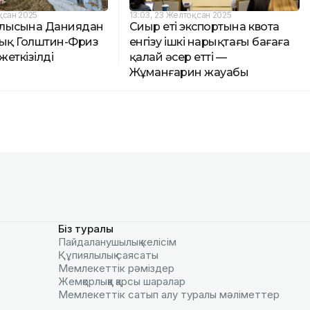
оқсан 2025
13:03, 23 Желтоқсан 2025
блысына Даниядан
Сиыр еті экспортына квота
уық Голштин-Фриз
енгізу ішкі нарықтағы бағаға
еткізілді
қалай әсер етті —
Жұманғарин жауабы
Біз туралы
Пайдаланушылық келiciм
Құпиялылық саясаты
Мемлекеттік рәміздер
Жемқорлыққа қарсы шаралар
Мемлекеттік сатып алу туралы мәлiметтер