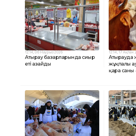
12:14, 06 Наурыз 2026
12:14, 17 Ақпан
Атырау базарларында сиыр
Атырауда 
еті азайды
жұқпалы ау
қара саны 