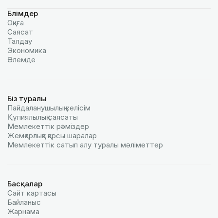
Бөлімдер
Оқиға
Саясат
Талдау
Экономика
Әлемде
Біз туралы
Пайдаланушылық келiciм
Құпиялылық саясаты
Мемлекеттік рәміздер
Жемқорлыққа қарсы шаралар
Мемлекеттік сатып алу туралы мәлiметтер
Басқалар
Сайт картасы
Байланыс
Жарнама