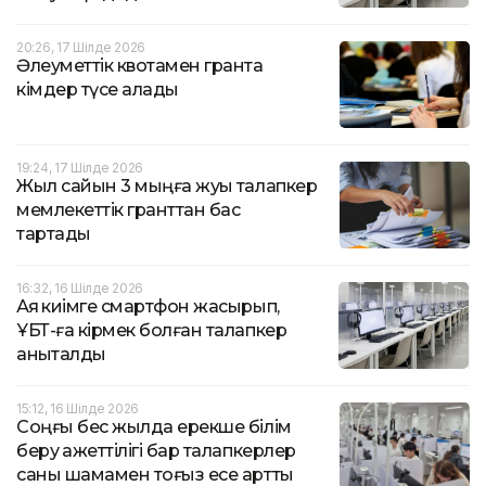
20:26, 17 Шілде 2026
Әлеуметтік квотамен грантқа
кімдер түсе алады
19:24, 17 Шілде 2026
Жыл сайын 3 мыңға жуық талапкер
мемлекеттік гранттан бас
тартады
16:32, 16 Шілде 2026
Аяқ киімге смартфон жасырып,
ҰБТ-ға кірмек болған талапкер
анықталды
15:12, 16 Шілде 2026
Соңғы бес жылда ерекше білім
беру қажеттілігі бар талапкерлер
саны шамамен тоғыз есе артты