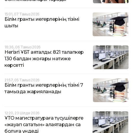
15:01, 07 Тамыз 2026
Білім гранты иегерлерінің тізімі
шықты
16:36, 06 Тамыз 2026
Негізгі ҰБТ аяқталды: 821 талапкер
130 балдан жоғары нәтиже
көрсетті
21:57, 05 Тамыз 2026
Білім гранты иегерлерінің тізімі 7
тамызда жарияланады
12:20, 23 Шілде 2026
ҰТО магистратураға түсушілерге
«жауап сататын» алаяқтардан сақ
болуға үндеді