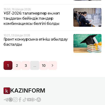
15:00, 16 Шілде 2026
ҰБТ-2026: талапкерлер ең көп
таңдаған бейіндік пәндер
комбинациясы белгілі болды
10:21, 13 Шілде 2026
Грант конкурсына өтініш қабылдау
басталды
…
1
2
3
10
KAZINFORM