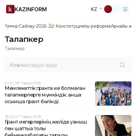
KAZINFORM
KZ
Сайлау-2026
Конституциялық реформа
Арнайы жо
Тренд:
Талапкер
Талапкер
22:41, 08 Тамыз 2026
Мемлекеттік грантқа ие болмаған
талапкерлерге мүмкіндік: қанша
қосымша грант бөлінді
18:47, 07 Тамыз 2026
Грант иегерлерінің желіде қуаныш
пен шаттыққа толы
бейнежазбалары тарады