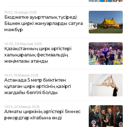
15:02, 19 Шілде 2025
Бюджетке ауыртпалық түсіреді:
Бішкек циркі жануарларды сатуға
мәжбүр
14:30, 04 Маусым 2025
Қазақстанның цирк әртістері
халықаралық фестивальдің
жеңімпазы атанды
14:41, 19 Мамыр 2025
Астанада 5 метр биіктіктен
құлаған цирк әртісінің қазіргі
жағдайы белгілі болды
13:53, 05 Мамыр 2025
Алматы циркінің әртістері Гиннес
рекордтар кітабына енді