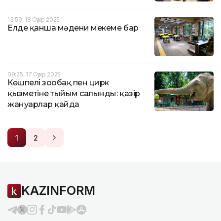
13:59, 18 Сәуір 2025
Елде қанша мәдени мекеме бар
09:25, 17 Сәуір 2025
Көшпелі зообақ пен цирк
қызметіне тыйым салынды: қазір
жануарлар қайда
1
2
KAZINFORM