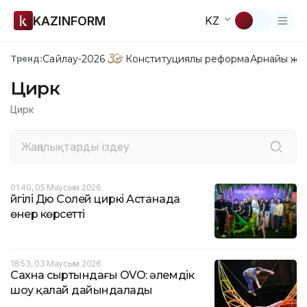
KAZINFORM
KZ
Сайлау-2026
Конституциялық реформа
Арнайы жо
Тренд:
Цирк
Цирк
01:40, 05 Маусым 2026
Әйгілі Дю Солей циркі Астанада
өнер көрсетті
18:53, 03 Маусым 2026
Сахна сыртындағы OVO: әлемдік
шоу қалай дайындалады