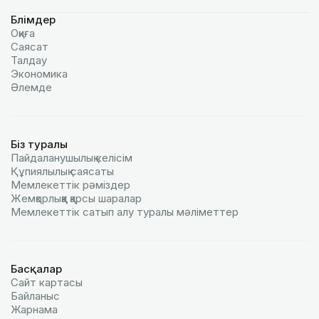
Бөлімдер
Оқиға
Саясат
Талдау
Экономика
Әлемде
Біз туралы
Пайдаланушылық келiciм
Құпиялылық саясаты
Мемлекеттік рәміздер
Жемқорлыққа қарсы шаралар
Мемлекеттік сатып алу туралы мәлiметтер
Басқалар
Сайт картасы
Байланыс
Жарнама