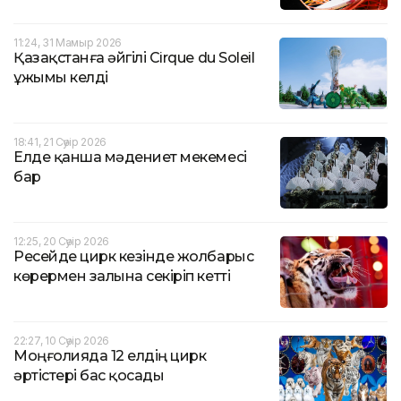
11:24, 31 Мамыр 2026
Қазақстанға әйгілі Cirque du Soleil
ұжымы келді
18:41, 21 Сәуір 2026
Елде қанша мәдениет мекемесі
бар
12:25, 20 Сәуір 2026
Ресейде цирк кезінде жолбарыс
көрермен залына секіріп кетті
22:27, 10 Сәуір 2026
Моңғолияда 12 елдің цирк
әртістері бас қосады