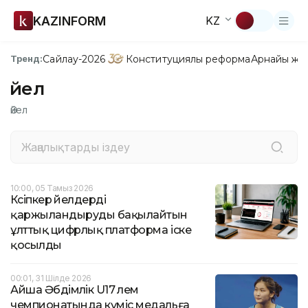
KAZINFORM
KZ
Сайлау-2026
Конституциялық реформа
Арнайы жо
Тренд:
Әйел
Әйел
10:00, 05 Тамыз 2026
Кәсіпкер әйелдерді
қаржыландыруды бақылайтын
ұлттық цифрлық платформа іске
қосылды
00:01, 31 Шілде 2026
Айша Әбдімәлік U17 әлем
чемпионатында күміс медальға