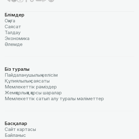
Бөлімдер
Оқиға
Саясат
Талдау
Экономика
Әлемде
Біз туралы
Пайдаланушылық келiciм
Құпиялылық саясаты
Мемлекеттік рәміздер
Жемқорлыққа қарсы шаралар
Мемлекеттік сатып алу туралы мәлiметтер
Басқалар
Сайт картасы
Байланыс