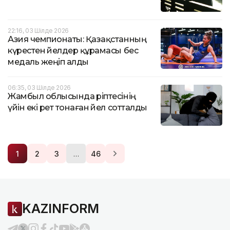
22:16, 03 Шілде 2026
Азия чемпионаты: Қазақстанның
күрестен әйелдер құрамасы бес
медаль жеңіп алды
06:35, 03 Шілде 2026
Жамбыл облысында әріптесінің
үйін екі рет тонаған әйел сотталды
…
1
2
3
46
KAZINFORM