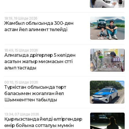
18:19, 19 Шілде 2026
Жамбыл облысында 300-ден
астам әйел алимент төлейді
16:49, 15 Шілде 2026
Алматыда дәрігерлер 5 келіден
асатын жатыр миомасын сәтті
алып тастады
00:10, 15 Шілде 2026
Түркістан облысында төрт
баласымен жоғалған әйел
Шымкенттен табылды
13:34, 07 Шілде 2026
Қырғызстанда әйелді өлтіргендер
өмір бойына сотталуы мүмкін