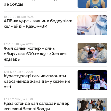
ие болды
19:00, 30 Шілде 2026
АПВ-ға қарсы вакцина бедеулікке
әкелмейді – ҚазОРҒЗИ
17:51, 30 Шілде 2026
Жыл сайын жатыр мойны
обырынан 600-ге жуық әйел көз
жұмады
17:54, 27 Шілде 2026
Күрес түрлері әлем чемпионаты
қарсаңында жаңа даму кезеңіне
өтті
17:27, 27 Шілде 2026
Қазақстанда қай салада әйелдер
көп екені белгілі болды