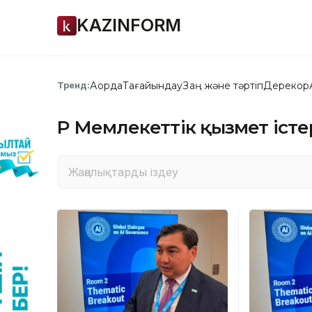
KAZINFORM
Ақорда
Тағайындау
Заң және тәртіп
Дерекқор
Тренд:
ҚР Мемлекеттік қызмет істер