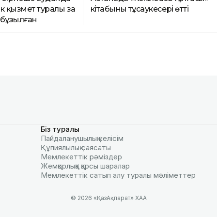
к қызмет туралы заң
кітабының тұсаукесері өтті
 бұзылған
Біз туралы
Пайдаланушылық келiciм
Құпиялылық саясаты
Мемлекеттік рәміздер
Жемқорлыққа қарсы шаралар
Мемлекеттік сатып алу туралы мәлiметтер
© 2026 «ҚазАқпарат» ХАА