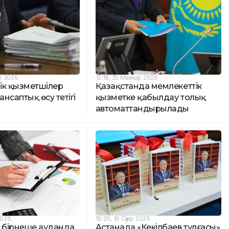
р 2026
12:18, 25 Мамыр 2026
ік қызметшілер
Қазақстанда мемлекеттік
ансаптық өсу тетігі
қызметке қабылдау толық
автоматтандырылады
2026
10:20, 16 Сәуір 2026
бірнеше ауданда
Астанада «Кекілбаев тұлғасы»