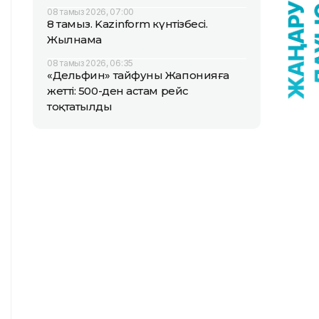
08 тамыз 2026, 07:00
8 тамыз. Kazinform күнтізбесі.
Жылнама
08 тамыз 2026, 06:35
«Дельфин» тайфуны Жапонияға
жетті: 500-ден астам рейс
тоқтатылды