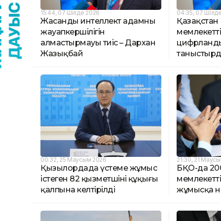
15:44, 07 Шілде 2026
04:35, 07 Шілд
Жасанды интеллект адамның
Қазақстан
жауапкершілігін
мемлекетті
алмастырмауы тиіс – Дархан
цифрланды
Жазықбай
таныстыр
00:32, 25 Маусым 2026
21:30, 21 Маус
Қызылордада үстеме жұмыс
БҚО-да 20
істеген 82 қызметшінің құқығы
мемлекетті
қалпына келтірілді
жұмысқа не