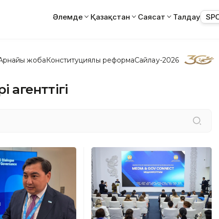
Әлемде
Қазақстан
Саясат
Талдау
SP
Арнайы жоба
Конституциялық реформа
Сайлау-2026
і агенттігі