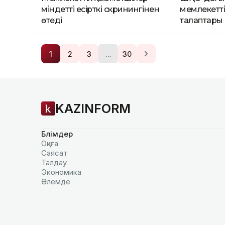
міндетті есірткі скринингінен
мемлекетті
өтеді
талаптары
…
1
2
3
30
KAZINFORM
Бөлімдер
Оқиға
Саясат
Талдау
Экономика
Әлемде