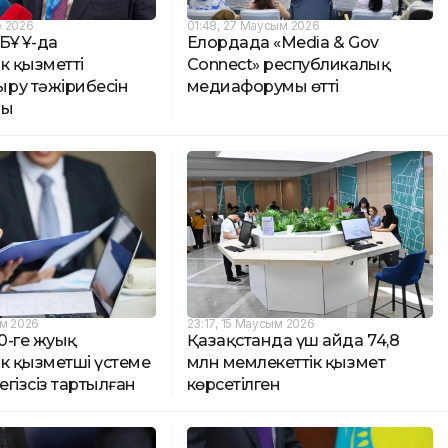
е 2026
01:48, 27 Маусым 2026
 БҰҰ-да
Елордада «Media & Gov
к қызметті
Connect» республикалық
ру тәжірибесін
медиафорумы өтті
ды
ым 2026
23:17, 15 Маусым 2026
0-ге жуық
Қазақстанда үш айда 74,8
к қызметші үстеме
млн мемлекеттік қызмет
гізсіз тартылған
көрсетілген