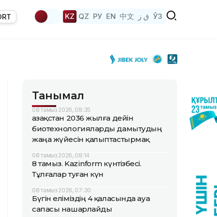
KZ
QZ
РУ
EN
中文
ق ز
ЎЗ
ORT
Танымал
08 тамыз 2026, 08:35
Қазақстан 2036 жылға дейін
биотехнологияларды дамытудың
жаңа жүйесін қалыптастырмақ
08 тамыз 2026, 08:14
8 тамыз. Kazinform күнтізбесі.
Тұлғалар туған күн
08 тамыз 2026, 07:30
Бүгін еліміздің 4 қаласында ауа
сапасы нашарлайды