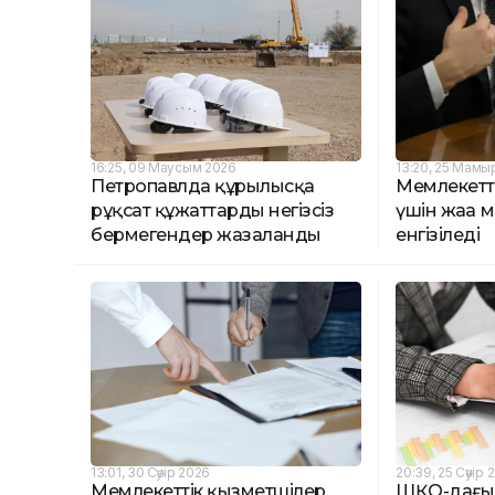
16:25, 09 Маусым 2026
13:20, 25 Мамы
Петропавлда құрылысқа
Мемлекетт
рұқсат құжаттарды негізсіз
үшін жаңа м
бермегендер жазаланды
енгізіледі
13:01, 30 Сәуір 2026
20:39, 25 Сәуір 
Мемлекеттік қызметшілер
ШҚО-дағы 