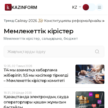
KAZINFORM
KZ
Сайлау-2026
Конституциялық реформа
Арнайы жо
Тренд:
Мемлекеттік кірістер
Мемлекеттік кірістер, салық, қазына, бюджет
12:35, 02 Тамыз 2026
114 мың азаматқа хабарлама
жіберіліп, 9,5 мың кәсіпкер тіркелді
– Мемлекеттік кірістер комитеті
16:31, 29 Шілде 2026
Қазақстанда электрондық сауда
операторлары қашан жұмысын
бастайды