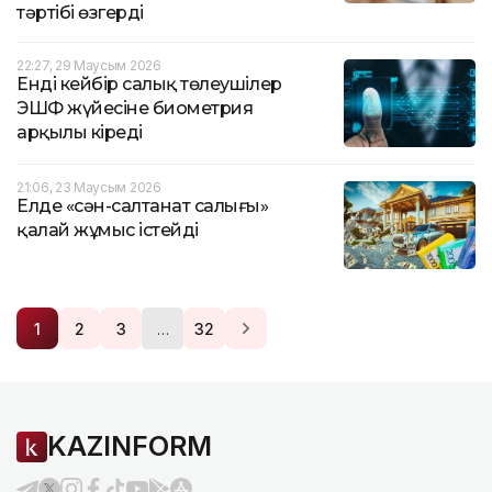
тәртібі өзгерді
22:27, 29 Маусым 2026
Енді кейбір салық төлеушілер
ЭШФ жүйесіне биометрия
арқылы кіреді
21:06, 23 Маусым 2026
Елде «сән-салтанат салығы»
қалай жұмыс істейді
…
1
2
3
32
KAZINFORM