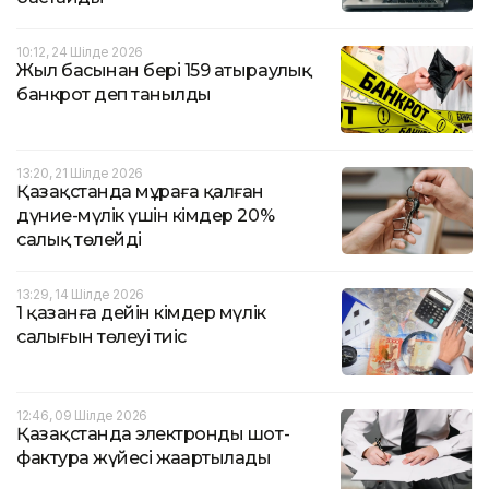
10:12, 24 Шілде 2026
Жыл басынан бері 159 атыраулық
банкрот деп танылды
13:20, 21 Шілде 2026
Қазақстанда мұраға қалған
дүние-мүлік үшін кімдер 20%
салық төлейді
13:29, 14 Шілде 2026
1 қазанға дейін кімдер мүлік
салығын төлеуі тиіс
12:46, 09 Шілде 2026
Қазақстанда электронды шот-
фактура жүйесі жаңартылады