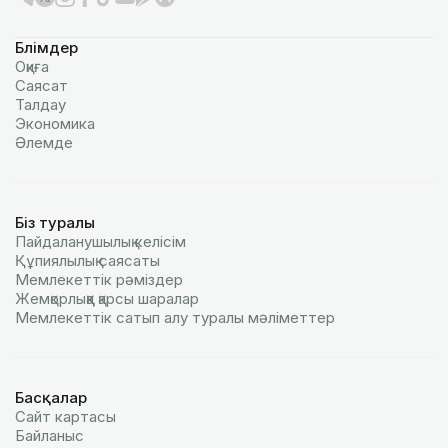
Бөлімдер
Оқиға
Саясат
Талдау
Экономика
Әлемде
Біз туралы
Пайдаланушылық келiciм
Құпиялылық саясаты
Мемлекеттік рәміздер
Жемқорлыққа қарсы шаралар
Мемлекеттік сатып алу туралы мәлiметтер
Басқалар
Сайт картасы
Байланыс