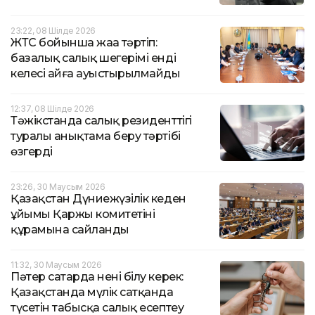
23:22, 08 Шілде 2026
ЖТС бойынша жаңа тәртіп:
базалық салық шегерімі енді
келесі айға ауыстырылмайды
12:37, 08 Шілде 2026
Тәжікстанда салық резиденттігі
туралы анықтама беру тәртібі
өзгерді
23:26, 30 Маусым 2026
Қазақстан Дүниежүзілік кеден
ұйымы Қаржы комитетінің
құрамына сайланды
11:32, 30 Маусым 2026
Пәтер сатарда нені білу керек:
Қазақстанда мүлік сатқанда
түсетін табысқа салық есептеу