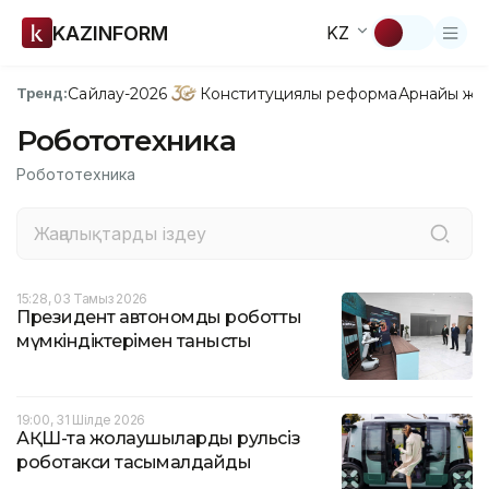
KAZINFORM
KZ
Сайлау-2026
Конституциялық реформа
Арнайы жо
Тренд:
Робототехника
Робототехника
15:28, 03 Тамыз 2026
Президент автономды роботтың
мүмкіндіктерімен танысты
19:00, 31 Шілде 2026
АҚШ-та жолаушыларды рульсіз
роботакси тасымалдайды