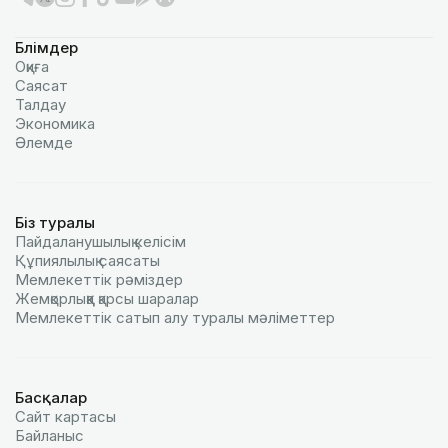
Бөлімдер
Оқиға
Саясат
Талдау
Экономика
Әлемде
Біз туралы
Пайдаланушылық келiciм
Құпиялылық саясаты
Мемлекеттік рәміздер
Жемқорлыққа қарсы шаралар
Мемлекеттік сатып алу туралы мәлiметтер
Басқалар
Сайт картасы
Байланыс