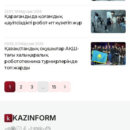
22:01, 19 Маусым 2026
Қарағандыда қоғамдық
қауіпсіздікті робот-ит күзетіп жүр
09:55, 03 Маусым 2026
Қазақстандық оқушылар АҚШ-
тағы халықаралық
робототехника турнирлерінде
топ жарды
…
1
2
3
15
KAZINFORM