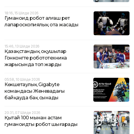
18:16, 15 Шілде 2026
Гуманоид робот алғаш рет
лапароскопиялық ота жасады
15:46, 13 Шілде 2026
Қазақстандық оқушылар
Гонконгте робототехника
жарысында топ жарды
05:58, 10 Шілде 2026
Көкшетаулық Gigabyte
командасы Женевадағы
байқауда бақ сынады
20:31, 07 Шілде 2026
Қытай 100 мыңнан астам
гуманоидты робот шығарады