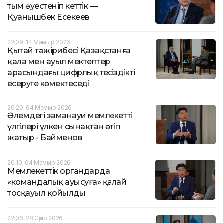
тым әуестеніп кеттік —
Қуанышбек Есекеев
22:09, 14 Мамыр 2026
Қытай тәжірибесі Қазақстанға
қала мен ауыл мектептері
арасындағы цифрлық теңсіздікті
еңсеруге көмектеседі
20:20, 04 Мамыр 2026
Әлемдегі заманауи мемлекеттің
үлгілері үлкен сынақтан өтіп
жатыр - Байменов
20:10, 04 Мамыр 2026
Мемлекеттік органдарда
«командалық ауысуға» қалай
тосқауыл қойылды
22:06, 28 Сәуір 2026