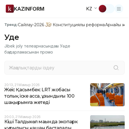
KAZINFORM
KZ
Сайлау-2026
Конституциялық реформа
Арнайы жо
Тренд:
Уәде
Jibek joly телеарнасындағы Уәде
бағдарламасынан промо
20:13, 21 Мамыр 2026
Жеңіс Қасымбек: LRT жобасы
толық іске асса, ұзындығы 100
шақырымға жетеді
20:03, 21 Мамыр 2026
Кіші Талдыкөл маңында экопарк
құрылысы қашан басталады