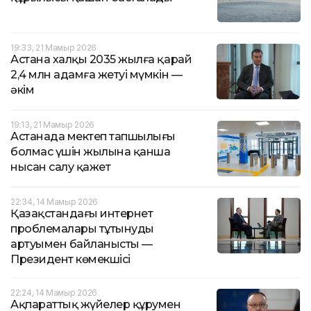
19:33, 21 Мамыр 2026
Астана халқы 2035 жылға қарай
2,4 млн адамға жетуі мүмкін —
әкім
19:13, 21 Мамыр 2026
Астанада мектеп тапшылығы
болмас үшін жылына қанша
нысан салу қажет
22:34, 14 Мамыр 2026
Қазақстандағы интернет
проблемалары тұтынудың
артуымен байланысты —
Президент көмекшісі
22:24, 14 Мамыр 2026
Ақпараттық жүйелер құрумен