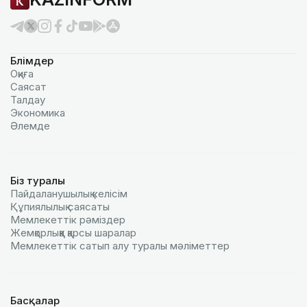
Бөлімдер
Оқиға
Саясат
Талдау
Экономика
Әлемде
Біз туралы
Пайдаланушылық келiciм
Құпиялылық саясаты
Мемлекеттік рәміздер
Жемқорлыққа қарсы шаралар
Мемлекеттік сатып алу туралы мәлiметтер
Басқалар