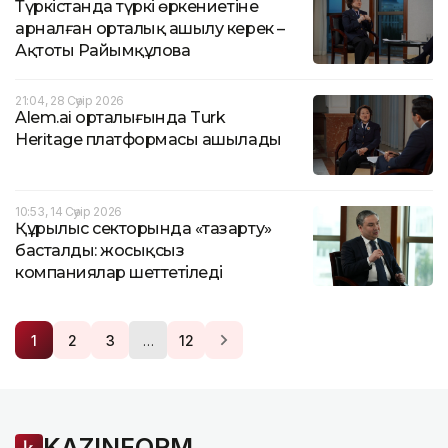
Түркістанда түркі өркениетіне
арналған орталық ашылу керек –
Ақтоты Райымқұлова
21:04, 28 Сәуір 2026
Alem.ai орталығында Turk
Heritage платформасы ашылады
10:53, 14 Сәуір 2026
Құрылыс секторында «тазарту»
басталды: жосықсыз
компаниялар шеттетіледі
…
1
2
3
12
KAZINFORM