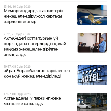
15:46, 29 Сәуір 2026
Меморгандардың активтерін
жекешелендіру жол картасы
әзірленіп жатыр
20:11, 23 Сәуір 2026
Ақтөбедегі сотта тұрғын үй
қорындағы пәтерлердің қалай
заңсыз жекешелендірілгені
анықталды
19:57, 08 Сәуір 2026
Қайрат Боранбаевтан тәркіленген
қонақүй жекешелендіріледі
17:57, 08 Сәуір 2026
Астанадағы 17 паркинг жеке
меншікке сатылады