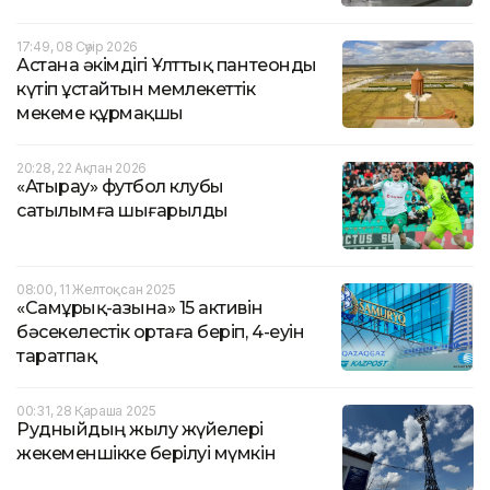
17:49, 08 Сәуір 2026
Астана әкімдігі Ұлттық пантеонды
күтіп ұстайтын мемлекеттік
мекеме құрмақшы
20:28, 22 Ақпан 2026
«Атырау» футбол клубы
сатылымға шығарылды
08:00, 11 Желтоқсан 2025
«Самұрық-Қазына» 15 активін
бәсекелестік ортаға беріп, 4-еуін
таратпақ
00:31, 28 Қараша 2025
Рудныйдың жылу жүйелері
жекеменшікке берілуі мүмкін