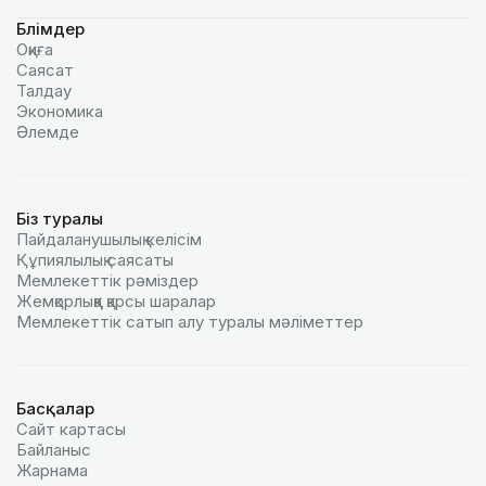
Бөлімдер
Оқиға
Саясат
Талдау
Экономика
Әлемде
Біз туралы
Пайдаланушылық келiciм
Құпиялылық саясаты
Мемлекеттік рәміздер
Жемқорлыққа қарсы шаралар
Мемлекеттік сатып алу туралы мәлiметтер
Басқалар
Сайт картасы
Байланыс
Жарнама