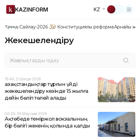
KAZINFORM
KZ
Сайлау-2026
Конституциялық реформа
Арнайы жо
Тренд:
Жекешелендіру
15:46, 21 Шілде 2026
Қазақстандықтар тұрғын үйді
жекешелендіру кезінде 15 жылға
дейін бөліп төлей алады
00:30, 05 Маусым 2026
Ақтөбеде теміржол вокзалының
бір бөлігі жекенің қолында қалды