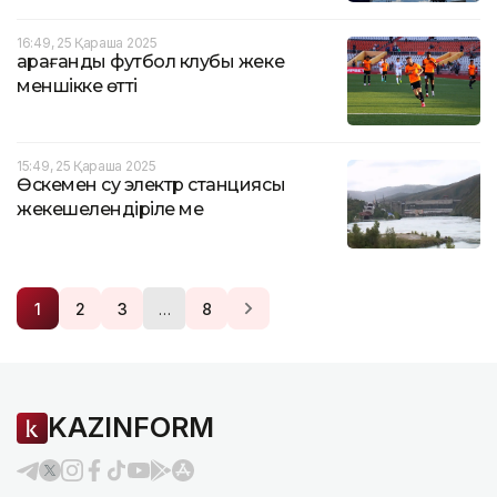
16:49, 25 Қараша 2025
Қарағанды футбол клубы жеке
меншікке өтті
15:49, 25 Қараша 2025
Өскемен су электр станциясы
жекешелендіріле ме
…
1
2
3
8
KAZINFORM