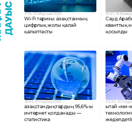
11:10, 20 Маусым 2026
15:37, 19 Мамы
Wi-Fi тарихы: Қазақстанның
Сауд Араб
цифрлық жолы қалай
кванттық к
қалыптасты
қосылды
18:44, 31 Наурыз 2026
03:34, 30 Наур
Қазақстандықтардың 95,6%-ы
Қытай «ми
интернет қолданады —
технологи
статистика
жеделдеті