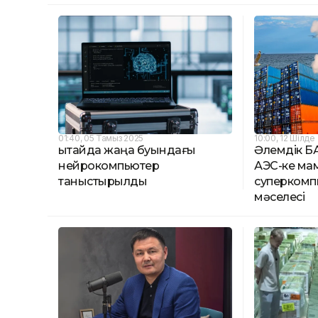
01:40, 05 Тамыз 2025
10:00, 12 Шілде
Қытайда жаңа буындағы
Әлемдік БАҚ
нейрокомпьютер
АЭС-ке ма
таныстырылды
суперкомп
мәселесі