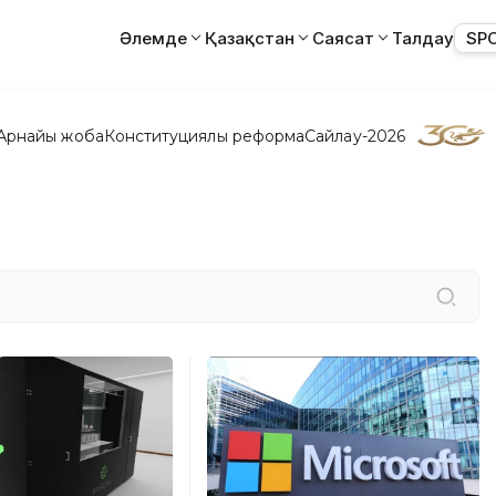
Әлемде
Қазақстан
Саясат
Талдау
SP
Арнайы жоба
Конституциялық реформа
Сайлау-2026