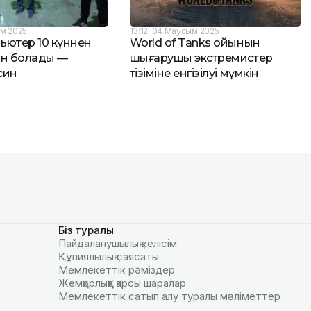
ым 2025
13:12, 04 Маусым 2025
ьютер 10 күннен
World of Tanks ойынын
ын болады —
шығарушы экстремистер
син
тізіміне енгізілуі мүмкін
Біз туралы
Пайдаланушылық келiciм
Құпиялылық саясаты
Мемлекеттік рәміздер
Жемқорлыққа қарсы шаралар
Мемлекеттік сатып алу туралы мәлiметтер