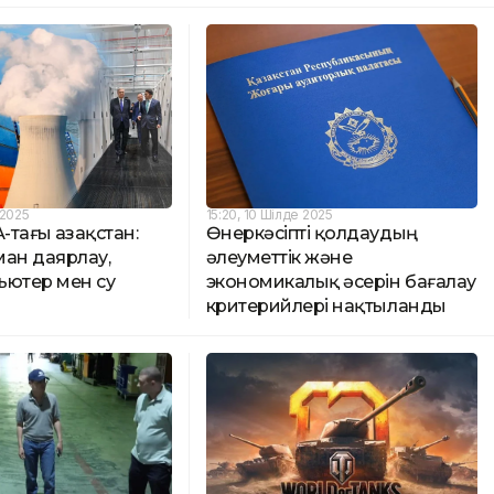
 2025
15:20, 10 Шілде 2025
-тағы Қазақстан:
Өнеркәсіпті қолдаудың
ман даярлау,
әлеуметтік және
ьютер мен су
экономикалық әсерін бағалау
критерийлері нақтыланды