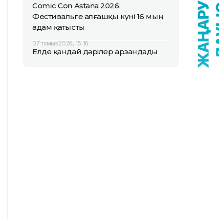
Comic Con Astana 2026:
Фестивальге алғашқы күні 16 мың
адам қатысты
07 тамыз 2026, 15:16
Елде қандай дәрілер арзандады