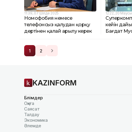
11:39, 07 Шілде 2025
12:22, 20 Маус
Номофобия немесе
Суперкомп
телефонсыз қалудан қорқу
кейін дай
дертінен қалай арылу керек
Бағдат Му
1
2
KAZINFORM
Бөлімдер
Оқиға
Саясат
Талдау
Экономика
Әлемде