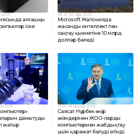
р 2026
06:31, 04 Сәуір 2026
иясында алғашқы
Microsoft Жапонияда
омпьютер іске
жасанды интеллект пен
сақтау қызметіне 10 млрд
доллар бөледі
ыз 2026
13:16, 06 Қаңтар 2026
–компьютер»
Саясат Нұрбек өңір
яларын дамытуды
әкімдерінен ЖОО-ларды
п жатыр
компьютермен жабдықтау
үшін қаражат бөлуді өтінді