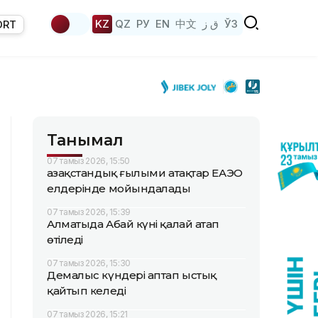
KZ
QZ
РУ
EN
中文
ق ز
ЎЗ
ORT
Танымал
07 тамыз 2026, 15:50
Қазақстандық ғылыми атақтар ЕАЭО
елдерінде мойындалады
07 тамыз 2026, 15:39
Алматыда Абай күні қалай атап
өтіледі
07 тамыз 2026, 15:30
Демалыс күндері аптап ыстық
қайтып келеді
07 тамыз 2026, 15:21