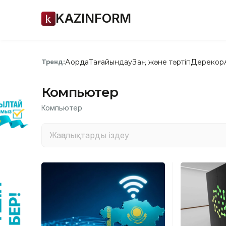
KAZINFORM
Ақорда
Тағайындау
Заң және тәртіп
Дерекқор
Тренд:
Компьютер
Компьютер