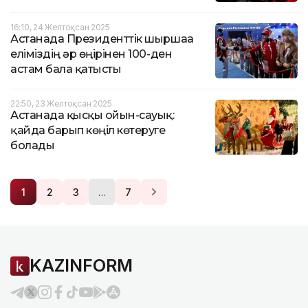
16:10, 24 Желтоқсан 2025
Астанада Президенттік шыршаға
еліміздің әр өңірінен 100-ден
астам бала қатысты
22:50, 23 Желтоқсан 2025
Астанада қысқы ойын-сауық:
қайда барып көңіл көтеруге
болады
…
1
2
3
7
KAZINFORM