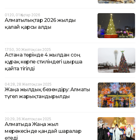
01:20, 01 Қаңтар 2026
Алматылықтар 2026 жылды
қалай қарсы алды
17:50, 30 Желтоқсан 2025
Астана төрінде 4 жылдан соң
құрақ көрпе стиліндегі шырша
қайта тігілді
04:28, 28 Желтоқсан 2025
Жаңа жылдық безендіру: Алматы
түгел жарықтандырылды
20:29, 26 Желтоқсан 2025
Алматыда Жаңа жыл
мерекесінде қандай шаралар
өтеді