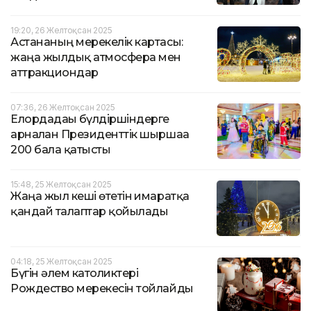
19:20, 26 Желтоқсан 2025
Астананың мерекелік картасы:
жаңа жылдық атмосфера мен
аттракциондар
07:36, 26 Желтоқсан 2025
Елордадағы бүлдіршіндерге
арналған Президенттік шыршаға
200 бала қатысты
15:48, 25 Желтоқсан 2025
Жаңа жыл кеші өтетін ғимаратқа
қандай талаптар қойылады
04:18, 25 Желтоқсан 2025
Бүгін әлем католиктері
Рождество мерекесін тойлайды