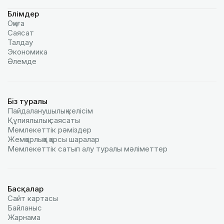
Бөлімдер
Оқиға
Саясат
Талдау
Экономика
Әлемде
Біз туралы
Пайдаланушылық келiciм
Құпиялылық саясаты
Мемлекеттік рәміздер
Жемқорлыққа қарсы шаралар
Мемлекеттік сатып алу туралы мәлiметтер
Басқалар
Сайт картасы
Байланыс
Жарнама