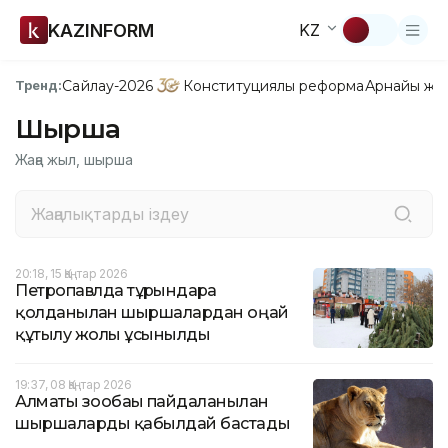
KAZINFORM
KZ
Сайлау-2026
Конституциялық реформа
Арнайы жо
Тренд:
Шырша
Жаңа жыл, шырша
20:18, 15 Қаңтар 2026
Петропавлда тұрғындарға
қолданылған шыршалардан оңай
құтылу жолы ұсынылды
19:37, 08 Қаңтар 2026
Алматы зообағы пайдаланылған
шыршаларды қабылдай бастады