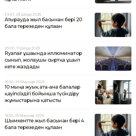
23:47, 28 Шілде 2026
Атырауда жыл басынан бері 20
бала терезеден құлаған
05:00, 11 Шілде 2026
Ryanair ұшағында иллюминатор
сынып, жолаушы сыртқа ұшып
кете жаздады
16:50, 26 Маусым 2026
10 мыңға жуық ата-ана балалар
қауіпсіздігі бойынша түсіндіру
жұмыстарына қатысты
18:55, 25 Маусым 2026
Шымкентте жыл басынан бері 4
бала терезеден құлаған