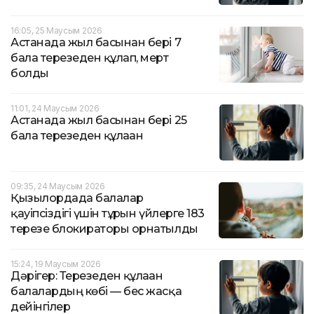
16:05, 25 Маусым 2026
Астанада жыл басынан бері 7
бала терезеден құлап, мерт
болды
11:01, 24 Маусым 2026
Астанада жыл басынан бері 25
бала терезеден құлаған
09:35, 24 Маусым 2026
Қызылордада балалар
қауіпсіздігі үшін тұрғын үйлерге 183
терезе блокираторы орнатылды
15:24, 19 Маусым 2026
Дәрігер: Терезеден құлаған
балалардың көбі — бес жасқа
дейінгілер