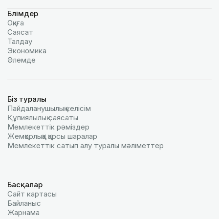
Бөлімдер
Оқиға
Саясат
Талдау
Экономика
Әлемде
Біз туралы
Пайдаланушылық келiciм
Құпиялылық саясаты
Мемлекеттік рәміздер
Жемқорлыққа қарсы шаралар
Мемлекеттік сатып алу туралы мәлiметтер
Басқалар
Сайт картасы
Байланыс
Жарнама