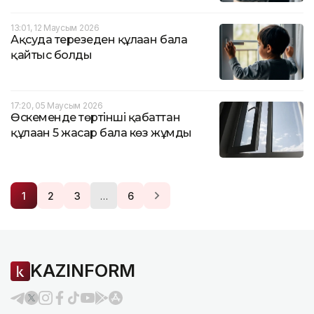
13:01, 12 Маусым 2026
Ақсуда терезеден құлаған бала
қайтыс болды
17:20, 05 Маусым 2026
Өскеменде төртінші қабаттан
құлаған 5 жасар бала көз жұмды
…
1
2
3
6
KAZINFORM