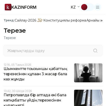
KAZINFORM
KZ
Сайлау-2026
Конституциялық реформа
Арнайы жо
Тренд:
Терезе
Терезе
12:16, 05 Тамыз 2026
Шымкентте тоғызыншы қабаттың
терезесінен құлаған 3 жасар бала
көз жұмды
13:42, 30 Шілде 2026
Петропавлда бір аптада екі бала
көпқабатты үйдің терезесінен
құлап кетті