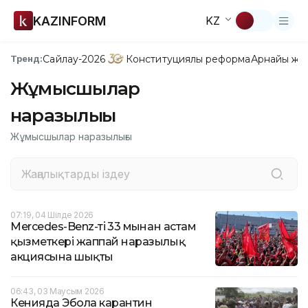
KAZINFORM
KZ
Сайлау-2026
Конституциялық реформа
Арнайы жо
Тренд:
Жұмысшылар
наразылығы
Жұмысшылар наразылығы
07:19, 04 Шілде 2026
Mercedes-Benz-тің 33 мыңнан астам
қызметкері жаппай наразылық
акциясына шықты
06:43, 03 Маусым 2026
Кенияда Эбола карантин