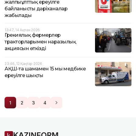
жалпыұлттық ереуілге
байланысты дәріханалар
жабылады
13:47, 14 Ақпан 2026
Грекиялық фермерлер
тракторларымен наразылық
акциясын өткізді
23:46, 12 Қаңтар 2026
АҚШ-та шамамен 15 мың медбике
ереуілге шықты
1
2
3
4
KAZINFORM