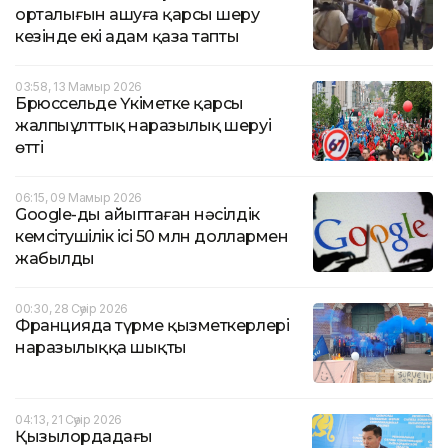
орталығын ашуға қарсы шеру
кезінде екі адам қаза тапты
03:58, 13 Мамыр 2026
Брюссельде Үкіметке қарсы
жалпыұлттық наразылық шеруі
өтті
06:15, 09 Мамыр 2026
Google-ды айыптаған нәсілдік
кемсітушілік ісі 50 млн доллармен
жабылды
00:30, 28 Сәуір 2026
Францияда түрме қызметкерлері
наразылыққа шықты
04:13, 21 Сәуір 2026
Қызылордадағы