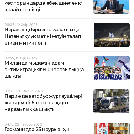
кәсіпорындарда еңбек шиеленісі
қалай шешілді
06:36, 19 Сәуір 2026
Израильдің бірнеше қаласында
Нетаньяху үкіметінің кетуін талап
еткен митинг өтті
03:55, 19 Сәуір 2026
Миланда мыңдаған адам
антимиграциялық наразылыққа
шықты
03:33, 31 Наурыз 2026
Парижде автобус жүргізушілері
жанармай бағасына қарсы
наразылыққа шықты
04:15, 22 Наурыз 2026
Германияда 23 наурыз күні