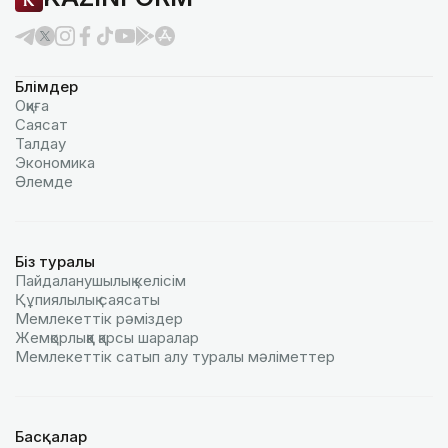
Бөлімдер
Оқиға
Саясат
Талдау
Экономика
Әлемде
Біз туралы
Пайдаланушылық келiciм
Құпиялылық саясаты
Мемлекеттік рәміздер
Жемқорлыққа қарсы шаралар
Мемлекеттік сатып алу туралы мәлiметтер
Басқалар