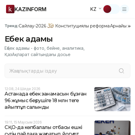
KAZINFORM
KZ
Сайлау-2026
Конституциялық реформа
Арнайы жо
Тренд:
Еңбек адамы
Еңбек адамы - фото, бейне, аналитика,
ҚазАқпарат сайтындағы досье
12:08, 24 Шілде 2026
Астанада еңбек заңнамасын бұзған
96 жұмыс берушіге 18 млн теңге
айыппұл салынды
19:11, 15 Маусым 2026
СҚО-да көпбалалы отбасы ешкі
сүтін пайдаға жаратып, йогурт