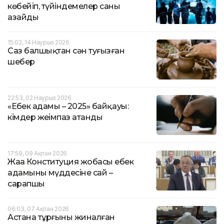
көбейіп, түйіндемелер саны
азайды
15:02, 14 Наурыз 2026
Саз балшықтан сән туғызған
шебер
22:53, 02 Наурыз 2026
«Еңбек адамы – 2025» байқауы:
кімдер жеңімпаз атанды
17:59, 09 Ақпан 2026
Жаңа Конституция жобасы еңбек
адамының мүддесіне сай –
сарапшы
06:03, 07 Ақпан 2026
Астана тұрғыны жиналған