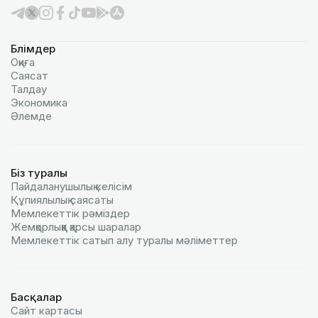
Бөлімдер
Оқиға
Саясат
Талдау
Экономика
Әлемде
Біз туралы
Пайдаланушылық келiciм
Құпиялылық саясаты
Мемлекеттік рәміздер
Жемқорлыққа қарсы шаралар
Мемлекеттік сатып алу туралы мәлiметтер
Басқалар
Сайт картасы