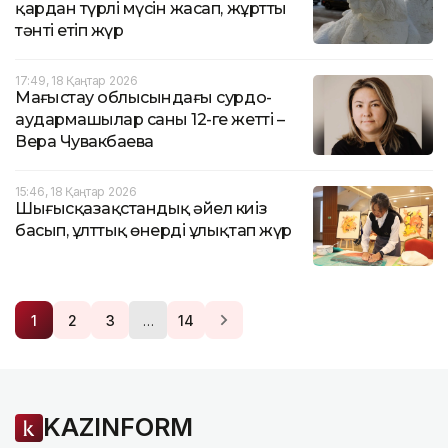
қардан түрлі мүсін жасап, жұртты
тәнті етіп жүр
17:49, 18 Қаңтар 2026
Маңғыстау облысындағы сурдо-
аудармашылар саны 12-ге жетті –
Вера Чувакбаева
15:46, 18 Қаңтар 2026
Шығысқазақстандық әйел киіз
басып, ұлттық өнерді ұлықтап жүр
…
1
2
3
14
KAZINFORM