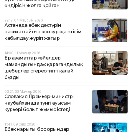
өндірісін жолға қойған
22:12, 04 Маусым 2026
Астанада еңбек дәстүрін
насихаттайтын конкурсқа өтінім
қабылдау жүріп жатыр
14:00, 11 Мамыр 2026
Ер азаматтар «әйелдер
мамандығында»: қарағандылық
шеберлер стереотипті қалай
бұзды
03:21, 02 Мамыр 2026
Словакия Премьер-министрі
наубайханада түнгі ауысым
курьері болып жұмыс істеді
11:41, 09 Сәуір 2026
Еңбек нарығы: бос орындар