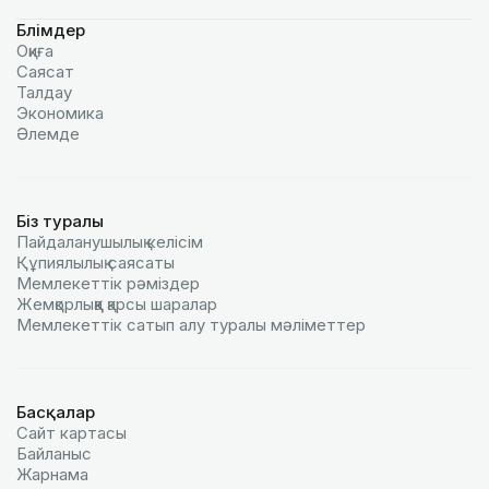
Бөлімдер
Оқиға
Саясат
Талдау
Экономика
Әлемде
Біз туралы
Пайдаланушылық келiciм
Құпиялылық саясаты
Мемлекеттік рәміздер
Жемқорлыққа қарсы шаралар
Мемлекеттік сатып алу туралы мәлiметтер
Басқалар
Сайт картасы
Байланыс
Жарнама