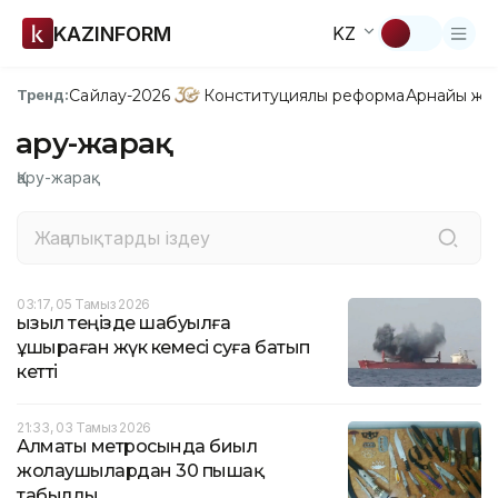
KAZINFORM
KZ
Сайлау-2026
Конституциялық реформа
Арнайы жо
Тренд:
Қару-жарақ
Қару-жарақ
03:17, 05 Тамыз 2026
Қызыл теңізде шабуылға
ұшыраған жүк кемесі суға батып
кетті
21:33, 03 Тамыз 2026
Алматы метросында биыл
жолаушылардан 30 пышақ
табылды