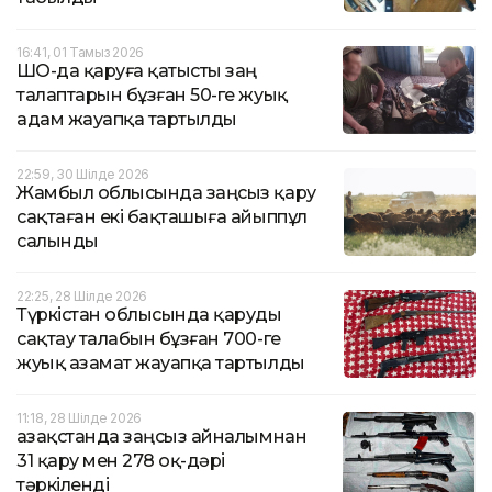
16:41, 01 Тамыз 2026
ШҚО-да қаруға қатысты заң
талаптарын бұзған 50-ге жуық
адам жауапқа тартылды
22:59, 30 Шілде 2026
Жамбыл облысында заңсыз қару
сақтаған екі бақташыға айыппұл
салынды
22:25, 28 Шілде 2026
Түркістан облысында қаруды
сақтау талабын бұзған 700-ге
жуық азамат жауапқа тартылды
11:18, 28 Шілде 2026
Қазақстанда заңсыз айналымнан
31 қару мен 278 оқ-дәрі
тәркіленді