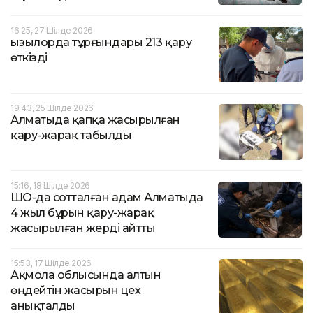
16:25, 27 Шілде 2026
Қызылорда тұрғындары 213 қару
өткізді
19:43, 25 Шілде 2026
Алматыда қапқа жасырылған
қару-жарақ табылды
15:16, 18 Шілде 2026
ШҚО-да сотталған адам Алматыда
4 жыл бұрын қару-жарақ
жасырылған жерді айтты
15:53, 17 Шілде 2026
Ақмола облысында алтын
өңдейтін жасырын цех
анықталды