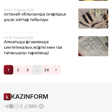
04:20, 17 Шілде 2026
Қостанай облысында снарядқа
ұқсас заттар табылды
03:18, 14 Шілде 2026
Алматыда ірі көлемде
синтетикалық есірткі мен газ
тапаншасы тәркіленді
…
1
2
3
24
KAZINFORM