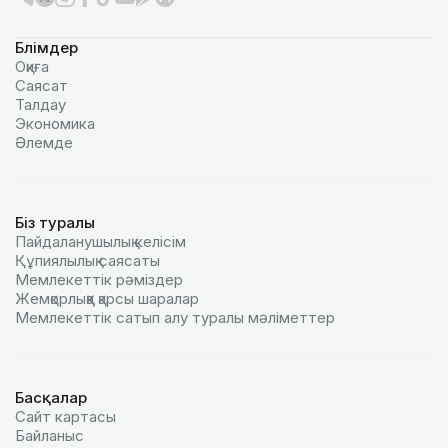
Бөлімдер
Оқиға
Саясат
Талдау
Экономика
Әлемде
Біз туралы
Пайдаланушылық келiciм
Құпиялылық саясаты
Мемлекеттік рәміздер
Жемқорлыққа қарсы шаралар
Мемлекеттік сатып алу туралы мәлiметтер
Басқалар
Сайт картасы
Байланыс