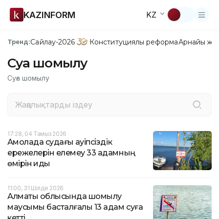
KAZINFORM
KZ
Сайлау-2026
Конституциялық реформа
Арнайы жо
Тренд:
Суға шомылу
Суға шомылу
17:28, 04 Тамыз 2026
Ақмолада судағы қауіпсіздік
ережелерін елемеу 33 адамның
өмірін қиды
11:00, 31 Шілде 2026
Алматы облысында шомылу
маусымы басталғалы 13 адам суға
кетті