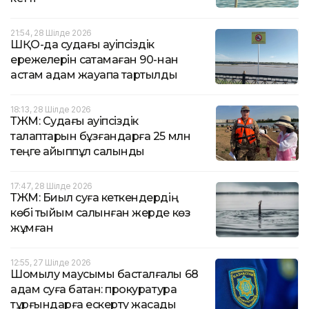
21:54, 28 Шілде 2026
ШҚО-да судағы қауіпсіздік
ережелерін сақтамаған 90-нан
астам адам жауапқа тартылды
18:13, 28 Шілде 2026
ТЖМ: Судағы қауіпсіздік
талаптарын бұзғандарға 25 млн
теңге айыппұл салынды
17:47, 28 Шілде 2026
ТЖМ: Биыл суға кеткендердің
көбі тыйым салынған жерде көз
жұмған
12:55, 27 Шілде 2026
Шомылу маусымы басталғалы 68
адам суға батқан: прокуратура
тұрғындарға ескерту жасады