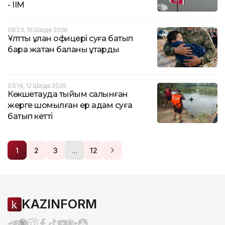
- ІІМ
09:23, 16 Шілде 2026
Ұлттық ұлан офицері суға батып
бара жатқан баланы құтқарды
03:14, 12 Шілде 2026
Көкшетауда тыйым салынған
жерге шомылған ер адам суға
батып кетті
…
1
2
3
12
KAZINFORM