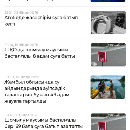
13:31, 23 Шілде 2026
Ақтөбеде жасөспірім суға батып
кетті
23:14, 19 Шілде 2026
ШҚО-да шомылу маусымы
басталғалы 8 адам суға батты
00:50, 19 Шілде 2026
Жамбыл облысында су
айдындарында қауіпсіздік
талаптарын бұзған 49 адам
жауапқа тартылды
09:41, 16 Шілде 2026
Шомылу маусымы басталғалы
бері 69 бала суға батып қаза тапты