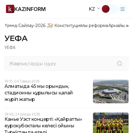
KAZINFORM
KZ
Сайлау-2026
Конституциялық реформа
Арнайы жо
Тренд:
УЕФА
УЕФА
19:10, 04 Тамыз 2026
Алматыда 45 мың орындық
стадионның құрылысы қалай
жүріп жатыр
18:46, 24 Шілде 2026
Канье Уэст концерті: «Қайраттың»
еурокубоктағы келесі ойыны
Түркістанда өтеді