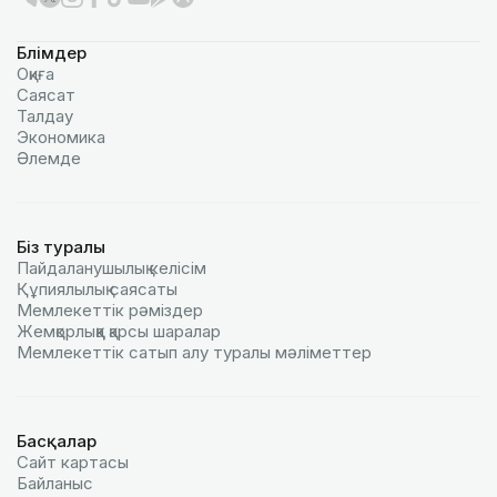
Бөлімдер
Оқиға
Саясат
Талдау
Экономика
Әлемде
Біз туралы
Пайдаланушылық келiciм
Құпиялылық саясаты
Мемлекеттік рәміздер
Жемқорлыққа қарсы шаралар
Мемлекеттік сатып алу туралы мәлiметтер
Басқалар
Сайт картасы
Байланыс