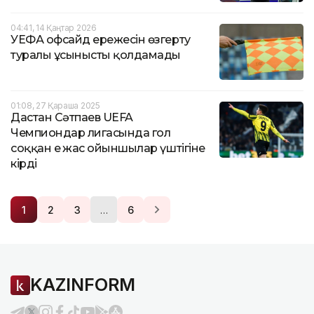
04:41, 14 Қаңтар 2026
УЕФА офсайд ережесін өзгерту
туралы ұсынысты қолдамады
01:08, 27 Қараша 2025
Дастан Сәтпаев UEFA
Чемпиондар лигасында гол
соққан ең жас ойыншылар үштігіне
кірді
…
1
2
3
6
KAZINFORM