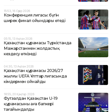
15:53, 16 Сәуір 2026
Конференция лигасы: бүгін
ширек финал ойындары өтеді
05:15, 13 Ақпан 2026
Қазақстан құрамасы Түркістанда
Мажарстанмен жолдастық
кездесу өткізеді
04:30, 13 Ақпан 2026
Қазақстан құрамасы 2026/27
жылғы UEFA Ұлттар лигасында
кімдермен ойнайды
18:55, 20 Қаңтар 2026
Футзалдан Қазақстан U-19
құрамасының аға бапкері
тағайындалды