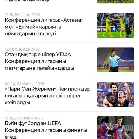
13:15, 16 Шілде 2026
Конференция лигасы: «Астана»
мен «Елімай» қарымта
ойындарын өткізеді.
12:41, 15 Шілде 2026
Отандық төрешілер УЕФА
Конференция лигасының
матчтарына тағайындалды
00:40, 31 Мамыр 2026
«Пари Сен-Жермен» Чемпиондар
лигасын қатарынан екінші рет
жеңіп алды
18:12, 27 Мамыр 2026
Бүгін футболдан UEFA
Конференция лигасының финалы
өтеді