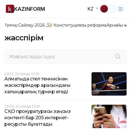
KAZINFORM
KZ
Сайлау-2026
Конституциялық реформа
Арнайы жо
Тренд:
жасөспірім
23:57, 20 Шілде 2026
Алматыда үстел теннисінен
жасөспірімдер арасындағы
халықаралық турнир өтеді
23:44, 20 Шілде 2026
СҚО прокуратурасы заңсыз
контенті бар 205 интернет-
ресурсты бұғаттады