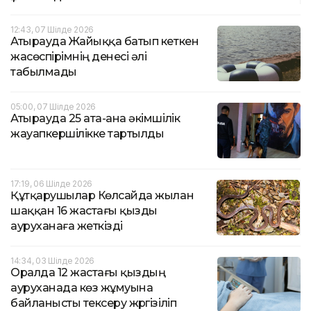
12:43, 07 Шілде 2026
Атырауда Жайыққа батып кеткен
жасөспірімнің денесі әлі
табылмады
05:00, 07 Шілде 2026
Атырауда 25 ата-ана әкімшілік
жауапкершілікке тартылды
17:19, 06 Шілде 2026
Құтқарушылар Көлсайда жылан
шаққан 16 жастағы қызды
ауруханаға жеткізді
14:34, 03 Шілде 2026
Оралда 12 жастағы қыздың
ауруханада көз жұмуына
байланысты тексеру жүргізіліп