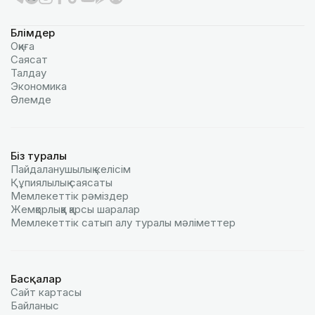
Бөлімдер
Оқиға
Саясат
Талдау
Экономика
Әлемде
Біз туралы
Пайдаланушылық келiciм
Құпиялылық саясаты
Мемлекеттік рәміздер
Жемқорлыққа қарсы шаралар
Мемлекеттік сатып алу туралы мәлiметтер
Басқалар
Сайт картасы
Байланыс