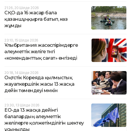
21:26, 20 Шілде 2026
СҚО-да 16 жасар бала
қазаншұңқырға батып, көз
жұмды
23:10, 15 Шілде 2026
Ұлыбритания жасөспірімдерге
әлеуметтік желіге түнгі
«коменданттық сағат» енгізеді
20:18, 14 Шілде 2026
Оңтүстік Кореяда қылмыстық
жауапкершілік жасы 13 жасқа
дейін төмендеуі мүмкін
23:30, 13 Шілде 2026
ЕО-да 13 жасқа дейінгі
балалардың әлеуметтік
желілерге қолжетімділігін шектеу
ұсынылды