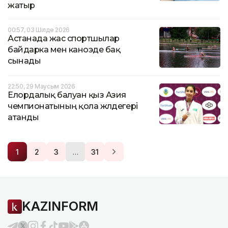
жатыр
00:57, 03 Шілде 2026
Астанада жас спортшылар
байдарка мен каноэде бақ
сынады
22:50, 29 Маусым 2026
Елордалық балуан қыз Азия
чемпионатының қола жүлдегері
атанды
…
1
2
3
31
KAZINFORM