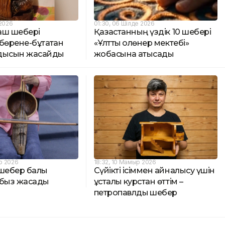
 2026
01:30, 06 Шілде 2026
аш шебері
Қазақстанның үздік 10 шебері
бөрене-бұтақтан
«Ұлттық қолөнер мектебі»
дысын жасайды
жобасына қатысады
р 2026
18:32, 10 Мамыр 2026
шебер балық
Сүйікті ісіммен айналысу үшін
қобыз жасады
ұсталық курстан өттім –
петропавлдық шебер