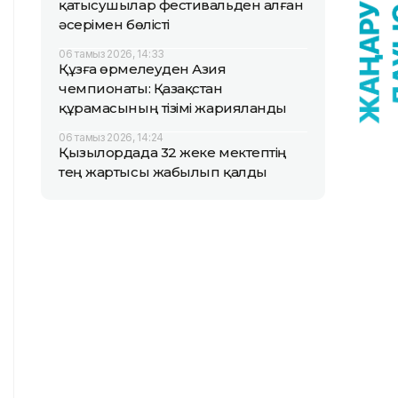
қатысушылар фестивальден алған
әсерімен бөлісті
06 тамыз 2026, 14:33
Құзға өрмелеуден Азия
чемпионаты: Қазақстан
құрамасының тізімі жарияланды
06 тамыз 2026, 14:24
Қызылордада 32 жеке мектептің
тең жартысы жабылып қалды