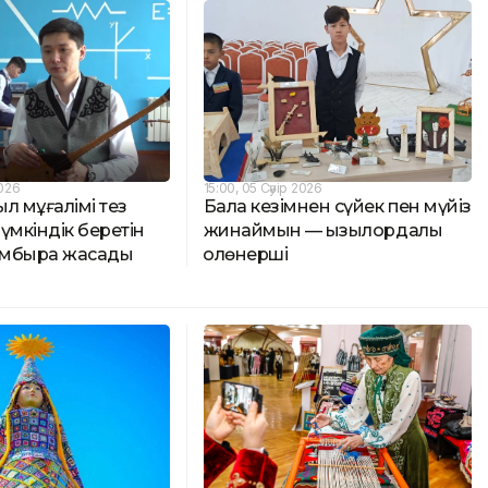
2026
15:00, 05 Сәуір 2026
л мұғалімі тез
Бала кезімнен сүйек пен мүйіз
үмкіндік беретін
жинаймын — қызылордалық
омбыра жасады
қолөнерші