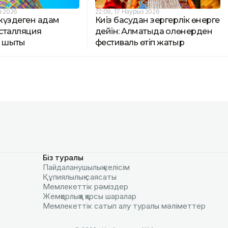
з 2026
22:09, 17 Наурыз 2026
жүздеген адам
Киіз басудан зергерлік өнерге
сталляция
дейін: Алматыда қолөнерден
 шықты
фестиваль өтіп жатыр
Біз туралы
Пайдаланушылық келiciм
Құпиялылық саясаты
Мемлекеттік рәміздер
Жемқорлыққа қарсы шаралар
Мемлекеттік сатып алу туралы мәлiметтер