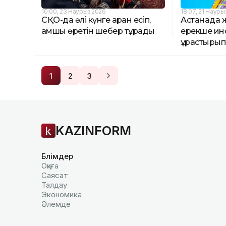
10:00, 23 Наурыз 2026
18:07, 21 Науры
СҚО-да әлі күнге арқан есіп,
Астанада 
қамшы өретін шебер тұрады
ерекше ин
құрастырып
1
2
3
KAZINFORM
Бөлімдер
Оқиға
Саясат
Талдау
Экономика
Әлемде