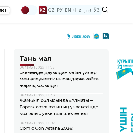
KZ
QZ
РУ
EN
中文
ق ز
ЎЗ
ORT
Танымал
06 тамыз 2026, 14:53
Өскеменде дауылдан кейін үйлер
мен әлеуметтік нысандарға қайта
жарық қосылды
06 тамыз 2026, 14:46
Жамбыл облысында «Алматы –
Тараз» автожолының учаскесінде
қозғалыс уақытша шектеледі
06 тамыз 2026, 14:37
Comic Con Astana 2026: