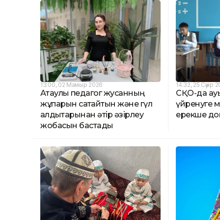
13:00, 02 Мамыр 2026
14:32, 25 Сәуір 
Ақтаулық педагог жусанның
СҚО-да ауы
жұпарын сақтайтын және гүл
үйренуге м
қалдықтарынан әтір әзірлеу
ерекше д
жобасын бастады