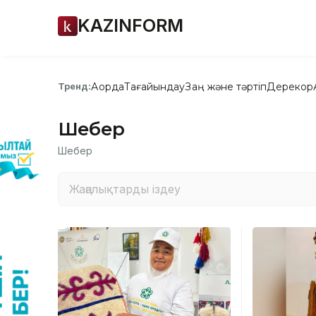
KAZINFORM
Ақорда
Тағайындау
Заң және тәртіп
Дерекқор
Тренд:
Шебер
Шебер