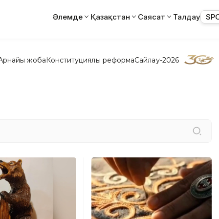
Әлемде
Қазақстан
Саясат
Талдау
SP
Арнайы жоба
Конституциялық реформа
Сайлау-2026