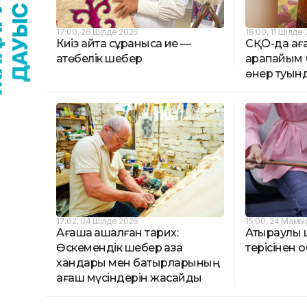
17:00, 26 Шілде 2026
18:00, 11 Шілде
Киіз қайта сұранысқа ие —
СҚО-да ағ
ақтөбелік шебер
қарапайым 
өнер туын
17:02, 04 Шілде 2026
15:00, 24 Мамы
Ағашқа қашалған тарих:
Атыраулық 
Өскемендік шебер қазақ
терісінен 
хандары мен батырларының
ағаш мүсіндерін жасайды