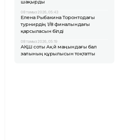
шақырды
08 тамыз 2026, 05:43
Елена Рыбакина Торонтодағы
турнирдің 1/8 финалындағы
қарсыласын білді
08 тамыз 2026, 05:19
АҚШ соты Ақ үй маңындағы бал
залының құрылысын тоқтатты