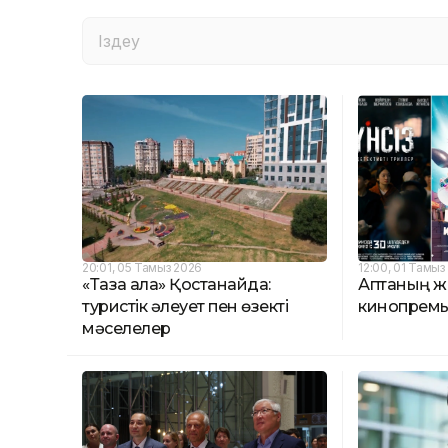
20:01, 05 Тамыз 2026
12:00, 01 Тамыз
«Таза қала» Қостанайда:
Аптаның ж
туристік әлеует пен өзекті
кинопремь
мәселелер