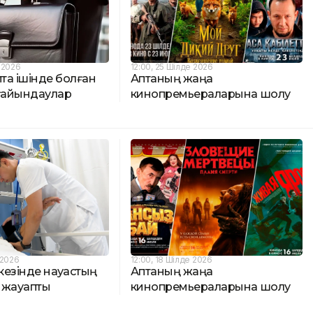
 2026
12:00, 25 Шілде 2026
пта ішінде болған
Аптаның жаңа
ағайындаулар
кинопремьераларына шолу
 2026
12:00, 18 Шілде 2026
езінде науқастың
Аптаның жаңа
м жауапты
кинопремьераларына шолу