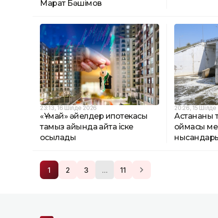
Марат Бәшімов
23:13, 16 Шілде 2026
20:26, 15 Шілде
«Ұмай» әйелдер ипотекасы
Астананы та
тамыз айында қайта іске
қоймасы ме
қосылады
нысандар
…
1
2
3
11