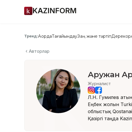
KAZINFORM
Ақорда
Тағайындау
Заң және тәртіп
Дерекқор
Тренд:
Авторлар
Аружан Ар
Журналист
Л.Н. Гумилев атын
Еңбек жолын Turki
облыстық Qostana
Қазіргі таңда Kazi