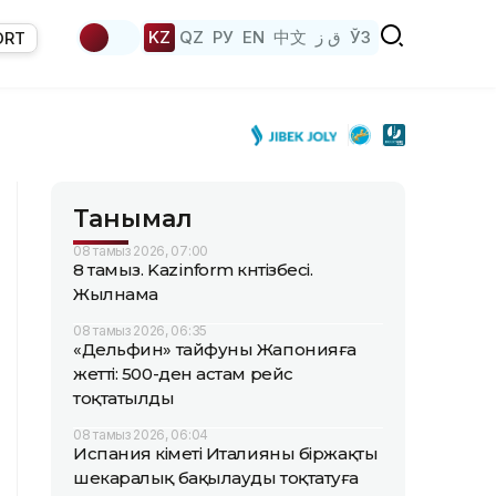
KZ
QZ
РУ
EN
中文
ق ز
ЎЗ
ORT
Танымал
08 тамыз 2026, 07:00
8 тамыз. Kazinform күнтізбесі.
Жылнама
08 тамыз 2026, 06:35
«Дельфин» тайфуны Жапонияға
жетті: 500-ден астам рейс
тоқтатылды
08 тамыз 2026, 06:04
Испания үкіметі Италияны біржақты
шекаралық бақылауды тоқтатуға