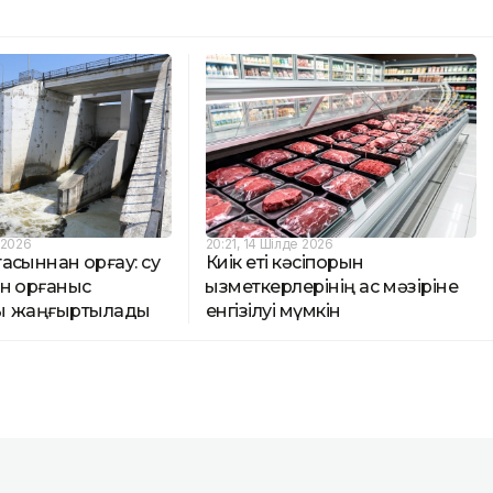
 2026
20:21, 14 Шілде 2026
сқыннан қорғау: су
Киік еті кәсіпорын
н қорғаныс
қызметкерлерінің ас мәзіріне
ы жаңғыртылады
енгізілуі мүмкін