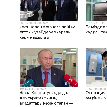
20:28, 28 Шілде 2026
12:44, 26 Шілде
«Афинадан Астанаға дейін»:
Елімізде а
Ұлттық музейде халықаралық
кадрлық т
көрме ашылды
15:51, 21 Шілде 2026
13:07, 19 Шілде
Жаңа Конституцияда дала
Операция к
демократиясының
өміріне кі
қағидаттары көрініс тапқан —