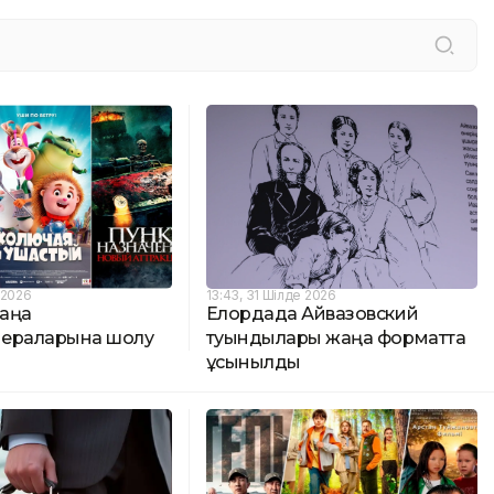
 2026
13:43, 31 Шілде 2026
аңа
Елордада Айвазовский
ераларына шолу
туындылары жаңа форматта
ұсынылды