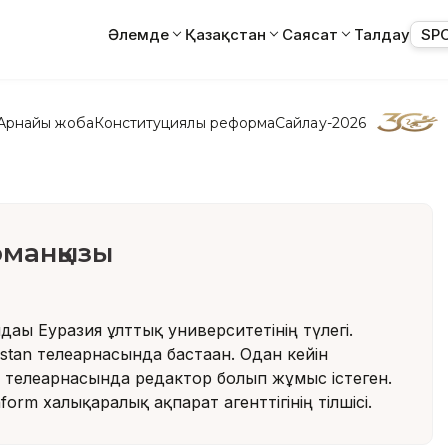
Әлемде
Қазақстан
Саясат
Талдау
SP
Арнайы жоба
Конституциялық реформа
Сайлау-2026
манқызы
дағы Еуразия ұлттық университетінің түлегі.
stan телеарнасында бастаған. Одан кейін
i телеарнасында редактор болып жұмыс істеген.
nform халықаралық ақпарат агенттігінің тілшісі.